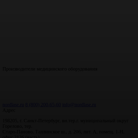
Производители электроники
Производители медицинского оборудования
nordlase.ru
8 (800) 200-65-60
info@nordlase.ru
Адрес
198205, г. Санкт-Петербург, вн.тер.г. муниципальный округ
Горелово, тер.
Старо-Паново, Таллинское ш., д. 206, лит. А, помещ. 1-Н,
офис 2126 (часть)