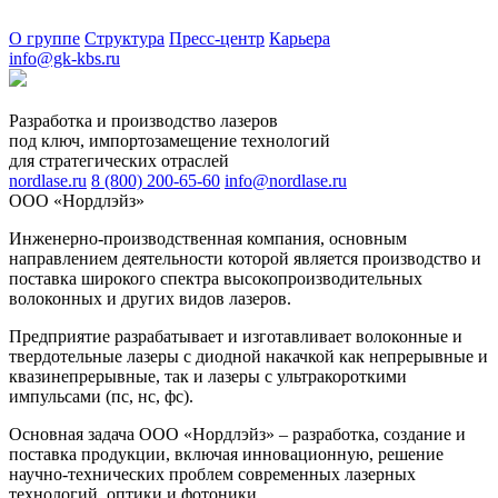
О группе
Структура
Пресс-центр
Карьера
info@gk-kbs.ru
Разработка и производство лазеров
под ключ, импортозамещение технологий
для стратегических отраслей
nordlase.ru
8 (800) 200-65-60
info@nordlase.ru
ООО «Нордлэйз»
Инженерно-производственная компания, основным
направлением деятельности которой является производство и
поставка широкого спектра высокопроизводительных
волоконных и других видов лазеров.
Предприятие разрабатывает и изготавливает волоконные и
твердотельные лазеры с диодной накачкой как непрерывные и
квазинепрерывные, так и лазеры с ультракороткими
импульсами (пс, нс, фс).
Основная задача ООО «Нордлэйз» – разработка, создание и
поставка продукции, включая инновационную, решение
научно-технических проблем современных лазерных
технологий, оптики и фотоники.