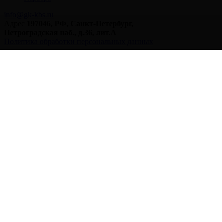
info@gk-kbs.ru
Адрес
197046, РФ, Санкт-Петербург,
Петроградская наб., д.36, лит.А
Политика обработки персональных данных