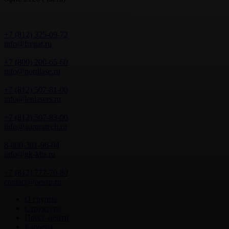
+7 (812) 325-09-72
info@fregat.ru
+7 (800) 200-65-60
info@nordlase.ru
+7 (812) 507-81-00
info@lenlasers.ru
+7 (812) 507-83-00
info@auroratech.ru
8-800-301-96-04
info@gk-kbs.ru
+7 (812) 777-70-80
contact@oessp.ru
О группе
Структура
Пресс-центр
Карьера