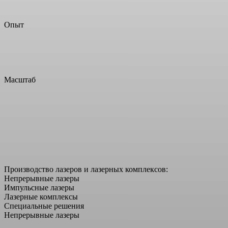
30+
Квалифицированных специалистов
Опыт
>100
Поставленных лазерных систем
Масштаб
700+
м2
Производственные площади
Производство лазеров и лазерных комплексов:
Непрерывные лазеры
Импульсные лазеры
Лазерные комплексы
Специальные решения
Непрерывные лазеры