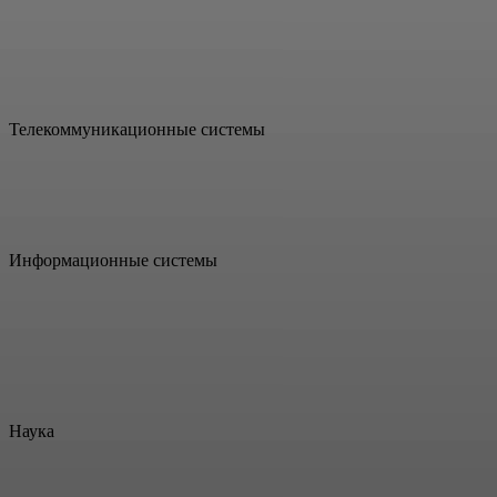
Резка, сварка, наплавка,
маркировка и т.д
Телекоммуникационные системы
Информационные системы
Системы технического видения,
лидары, дальномеры, и т.д.
Наука