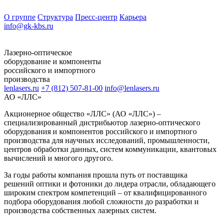
О группе
Структура
Пресс-центр
Карьера
info@gk-kbs.ru
Лазерно-оптическое
оборудование и компоненты
российского и импортного
производства
lenlasers.ru
+7 (812) 507-81-00
info@lenlasers.ru
АО «ЛЛС»
Акционерное общество «ЛЛС» (АО «ЛЛС») –
специализированный дистрибьютор лазерно-оптического
оборудования и компонентов российского и импортного
производства для научных исследований, промышленности,
центров обработки данных, систем коммуникации, квантовых
вычислений и многого другого.
За годы работы компания прошла путь от поставщика
решений оптики и фотоники до лидера отрасли, обладающего
широким спектром компетенций – от квалифицированного
подбора оборудования любой сложности до разработки и
производства собственных лазерных систем.